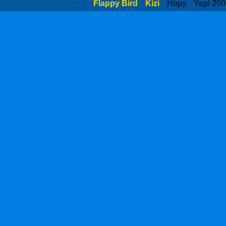
Flappy Bird
Kizi
Hopy
Yepi 250