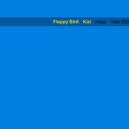
Flappy Bird
Kizi
Hopy
Yepi 250