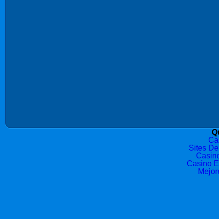
Qu
Ca
Sites De
Casin
Casino E
Mejor