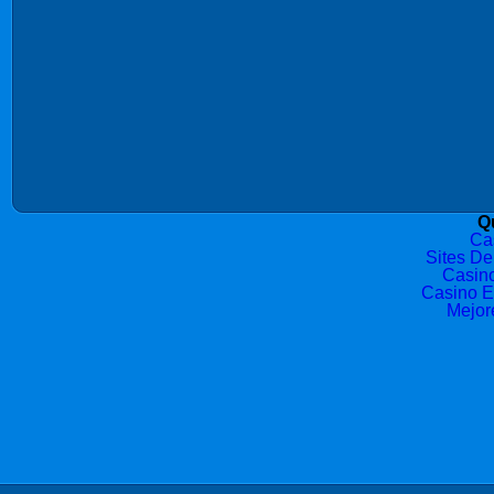
Qu
Ca
Sites De
Casin
Casino E
Mejor