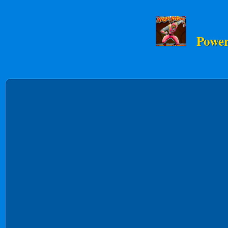
Power