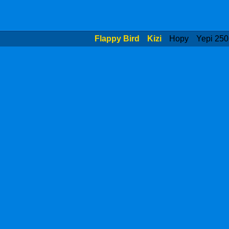
Flappy Bird
Kizi
Hopy
Yepi 250