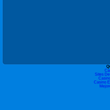
Qu
Ca
Sites De
Casin
Casino E
Mejor