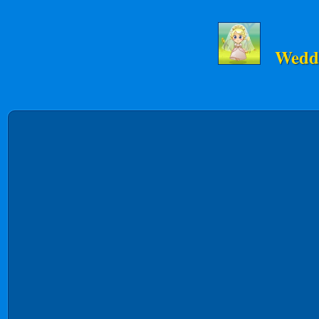
Weddi