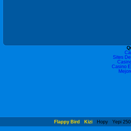
Qu
Ca
Sites De
Casin
Casino E
Mejor
Flappy Bird
Kizi
Hopy
Yepi 250