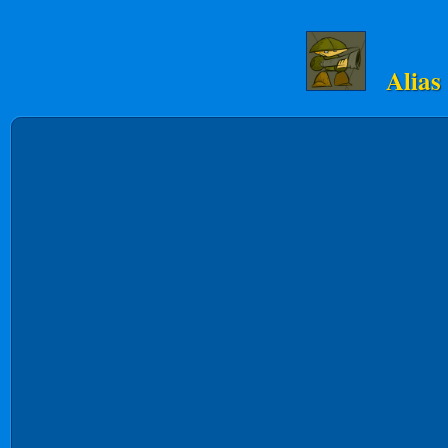
Alias